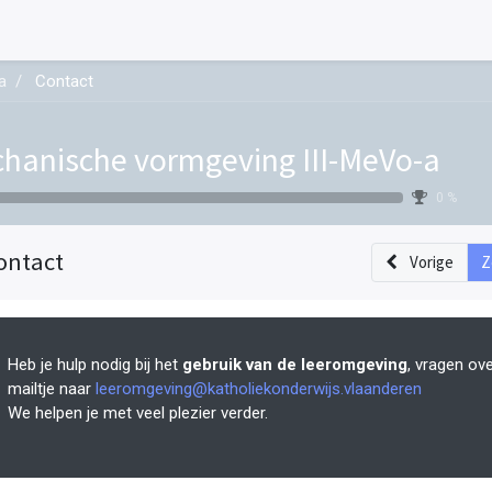
a
Contact
hanische vormgeving III-MeVo-a
0 %
ontact
Vorige
Z
Heb je hulp nodig bij het
gebruik van de leeromgeving
, vragen ov
mailtje naar
leeromgeving@katholiekonderwijs.vlaanderen
We helpen je met veel plezier verder.