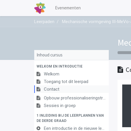
Evenementen
Leerpaden
Mechanische vormgeving III-MeVo-
Mec
Inhoud cursus
WELKOM EN INTRODUCTIE
C
Welkom
Toegang tot dit leerpad
Contact
Opbouw professionaliseringstraject
Sessies in groep
1 INLEIDING BIJ DE LEERPLANNEN VAN
DE DERDE GRAAD
Een introductie in de nieuwe leerplannen van de derde graad