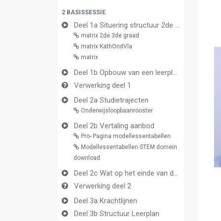
2 BASISSESSIE
Deel 1a Situering structuur 2de en 3de graad
matrix 2de 3de graad
matrix KathOndVla
matrix
Deel 1b Opbouw van een leerplan vormingsconcept
Verwerking deel 1
Deel 2a Studietrajecten
Onderwijsloopbaanrooster
Deel 2b Vertaling aanbod
Pro- Pagina modellessentabellen
Modellessentabellen STEM domein
download
Deel 2c Wat op het einde van de graad
Verwerking deel 2
Deel 3a Krachtlijnen
Deel 3b Structuur Leerplan