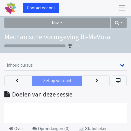
Contacteer ons
Nav
Mechanische vormgeving III-MeVo-a
0 %
Inhoud cursus
Zet op voltooid
Doelen van deze sessie
Over
Opmerkingen (
0
)
Statistieken