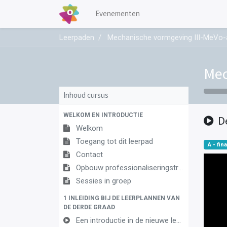
Evenementen
Leerpaden
Mechanische vormgeving III-MeVo-
Mec
Inhoud cursus
WELKOM EN INTRODUCTIE
D
Welkom
Toegang tot dit leerpad
A - fina
Contact
Opbouw professionaliseringstraject
Sessies in groep
1 INLEIDING BIJ DE LEERPLANNEN VAN
DE DERDE GRAAD
Een introductie in de nieuwe leerplannen van de derde graad