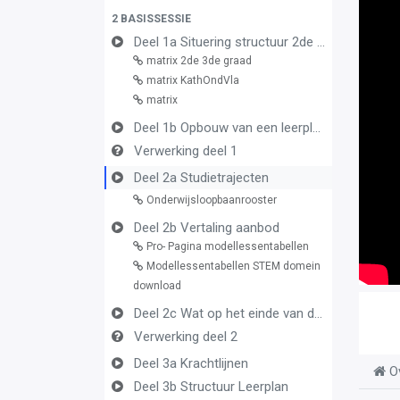
2 BASISSESSIE
Deel 1a Situering structuur 2de en 3de graad
matrix 2de 3de graad
matrix KathOndVla
matrix
Deel 1b Opbouw van een leerplan vormingsconcept
Verwerking deel 1
Deel 2a Studietrajecten
Onderwijsloopbaanrooster
Deel 2b Vertaling aanbod
Pro- Pagina modellessentabellen
Modellessentabellen STEM domein
download
Deel 2c Wat op het einde van de graad
Verwerking deel 2
Deel 3a Krachtlijnen
O
Deel 3b Structuur Leerplan