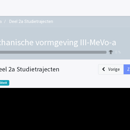
a
Deel 2a Studietrajecten
hanische vormgeving III-MeVo-a
0 %
eel 2a Studietrajecten
Vorige
Z
liteit