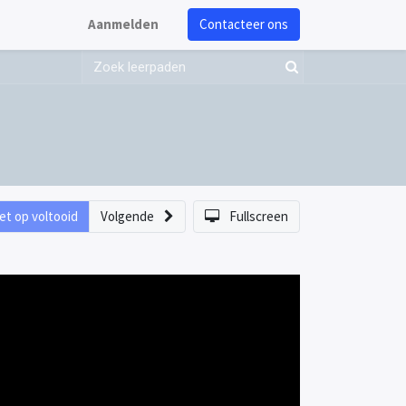
Aanmelden
Contacteer ons
et op voltooid
Volgende
Fullscreen