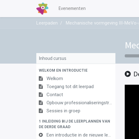
Evenementen
Leerpaden
Mechanische vormgeving III-MeVo-
Mec
Inhoud cursus
WELKOM EN INTRODUCTIE
D
Welkom
Toegang tot dit leerpad
Contact
Opbouw professionaliseringstraject
Sessies in groep
1 INLEIDING BIJ DE LEERPLANNEN VAN
DE DERDE GRAAD
Een introductie in de nieuwe leerplannen van de derde graad