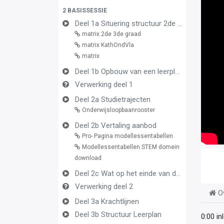
2 BASISSESSIE
Deel 1a Situering structuur 2de en 3de graad
matrix 2de 3de graad
matrix KathOndVla
matrix
Deel 1b Opbouw van een leerplan vormingsconcept
Verwerking deel 1
Deel 2a Studietrajecten
Onderwijsloopbaanrooster
Deel 2b Vertaling aanbod
Pro- Pagina modellessentabellen
Modellessentabellen STEM domein
download
Deel 2c Wat op het einde van de graad
Verwerking deel 2
O
Deel 3a Krachtlijnen
Deel 3b Structuur Leerplan
0:00 in