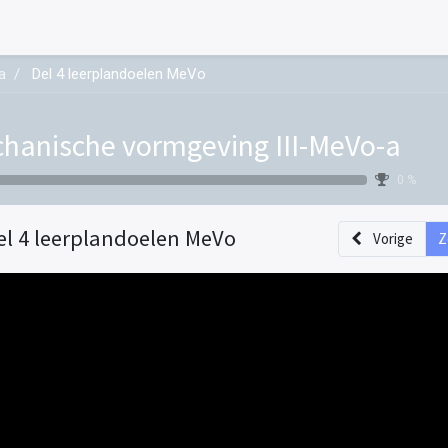
a
Del 4 leerplandoelen MeVo
hanische vormgeving III-MeVo-a
0 %
el 4 leerplandoelen MeVo
Vorige
Z