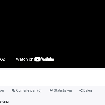
ver
Opmerkingen (
0
)
Statistieken
Delen
leiding