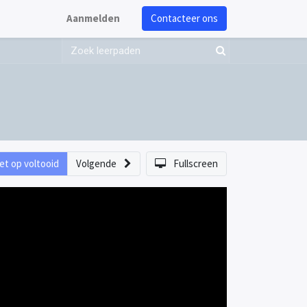
Aanmelden
Contacteer ons
et op voltooid
Volgende
Fullscreen