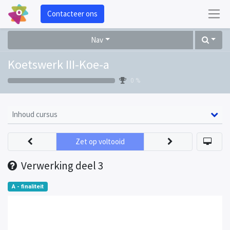
Contacteer ons
Nav
Koetswerk III-Koe-a
0 %
Inhoud cursus
Zet op voltooid
Verwerking deel 3
A - finaliteit