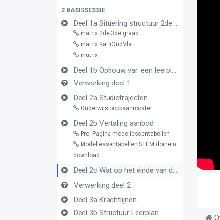
2 BASISSESSIE
Deel 1a Situering structuur 2de en 3de graad
matrix 2de 3de graad
matrix KathOndVla
matrix
Deel 1b Opbouw van een leerplan vormingsconcept
Verwerking deel 1
Deel 2a Studietrajecten
Onderwijsloopbaanrooster
Deel 2b Vertaling aanbod
Pro- Pagina modellessentabellen
Modellessentabellen STEM domein
download
Deel 2c Wat op het einde van de graad
Verwerking deel 2
Deel 3a Krachtlijnen
Deel 3b Structuur Leerplan
O