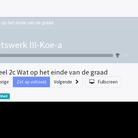
 op het einde van de graad
tswerk III-Koe-a
0 %
eel 2c Wat op het einde van de graad
orige
Zet op voltooid
Volgende
Fullscreen
liteit