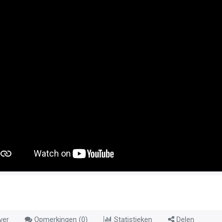
ver
Opmerkingen (
0
)
Statistieken
Delen