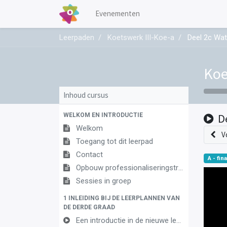
Evenementen
Leerpaden
Koetswerk III-Koe-a
Deel 2c Wat
Koe
Inhoud cursus
WELKOM EN INTRODUCTIE
D
Welkom
V
Toegang tot dit leerpad
Contact
A - fina
Opbouw professionaliseringstraject
Sessies in groep
1 INLEIDING BIJ DE LEERPLANNEN VAN
DE DERDE GRAAD
Een introductie in de nieuwe leerplannen van de derde graad