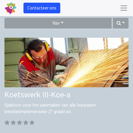
Contacteer ons
Nav
Koetswerk III-Koe-a
Sjabloon voor het aanmaken van alle leerpaden
leerplanimplementatie 2° graad so.