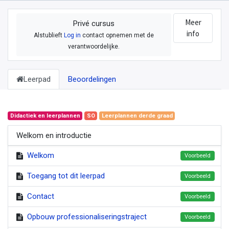
Meer
Privé cursus
info
Alstublieft
Log in
contact opnemen met de
verantwoordelijke.
Leerpad
Beoordelingen
Didactiek en leerplannen
SO
Leerplannen derde graad
Welkom en introductie
Welkom
Voorbeeld
Toegang tot dit leerpad
Voorbeeld
Contact
Voorbeeld
Opbouw professionaliseringstraject
Voorbeeld