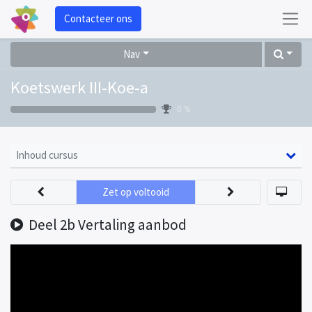
Contacteer ons
Nav
Koetswerk III-Koe-a
0 %
Inhoud cursus
Zet op voltooid
Deel 2b Vertaling aanbod