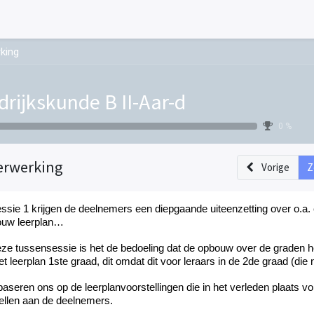
king
drijkskunde B II-Aar-d
0 %
erwerking
Vorige
Z
essie 1 krijgen de deelnemers een diepgaande uiteenzetting over o.a.
ouw leerplan…
eze tussensessie is het de bedoeling dat de opbouw over de graden h
et leerplan 1ste graad, dit omdat dit voor leraars in de 2de graad (die n
aseren ons op de leerplanvoorstellingen die in het verleden plaats v
tellen aan de deelnemers.