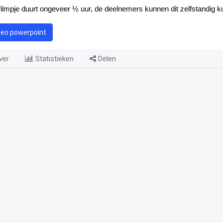
filmpje duurt ongeveer ½ uur, de deelnemers kunnen dit zelfstandig
deo powerpoint
ver
Statistieken
Delen