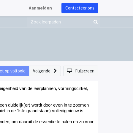
Aanmelden
Contacteer ons
et op voltooid
Volgende
Fullscreen
 eigenheid van de leerplanne
n
, vormingscirkel,
een duidelijk(er) wordt door even in te zoomen
iet in de 1ste graad staan) volledig nieuw is.
onden, om daaruit de essentie te halen en zo voor