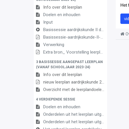
Het 
Info over dit leerplan
Doelen en inhouden
vi
Input
Basissessie aardrijkskunde II dda3
O
Basissessie-aardrijkskunde-II-dda
Verwerking
Extra bron_ Voorstelling leerplan 1ste graad
3 BASISSESSIE AANGEPAST LEERPLAN
(VANAF SCHOOLJAAR 2023-24)
Info over dit leerplan
nieuw leerplan aardrijkskunde 2de graad
Overzicht met de leerplandoelen
4 VERDIEPENDE SESSIE
Doelen en inhouden
Onderdelen uit het leerplan uitgelicht (1)
Onderdelen uit het leerplan uitgelicht (2)