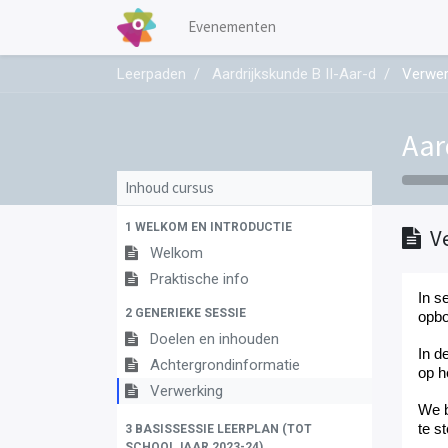
Evenementen
Leerpaden
Aardrijkskunde B II-Aar-d
Verwer
Aar
Inhoud cursus
1 WELKOM EN INTRODUCTIE
V
Welkom
Praktische info
In s
2 GENERIEKE SESSIE
opb
Doelen en inhouden
In d
Achtergrondinformatie
op h
Verwerking
We b
te s
3 BASISSESSIE LEERPLAN (TOT
SCHOOLJAAR 2023-24)