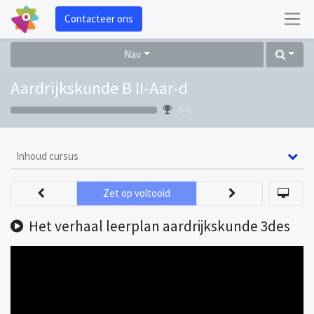
Contacteer ons
Nav
Aardrijkskunde B II-Aar-d
0 %
Inhoud cursus
Zet op voltooid
Het verhaal leerplan aardrijkskunde 3des