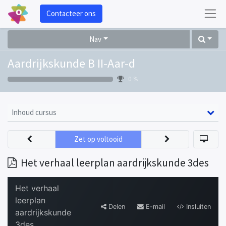
Contacteer ons
Nav
Aardrijkskunde B II-Aar-d
0 %
Inhoud cursus
Zet op voltooid
Het verhaal leerplan aardrijkskunde 3des