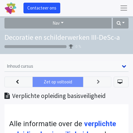
Contacteer ons
Nav
Decoratie en schilderwerken III-DeSc-a
0 %
Inhoud cursus
Zet op voltooid
Verplichte opleiding basisveiligheid
Alle informatie over de
verplichte