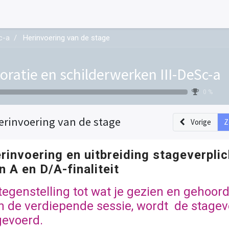
c-a
Herinvoering van de stage
oratie en schilderwerken III-DeSc-a
0 %
erinvoering van de stage
Vorige
Z
rinvoering en uitbreiding stageverplic
n A en D/A-finaliteit
 tegenstelling tot wat je gezien en gehoord
n de verdiepende sessie, wordt de stagev
gevoerd.