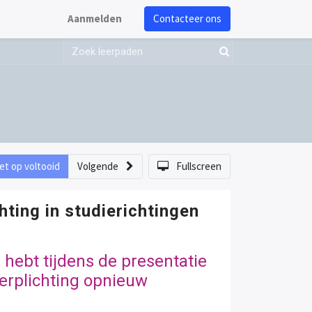
Aanmelden
Contacteer ons
et op voltooid
Volgende
Fullscreen
hting in studierichtingen
 hebt tijdens de presentatie
erplichting opnieuw