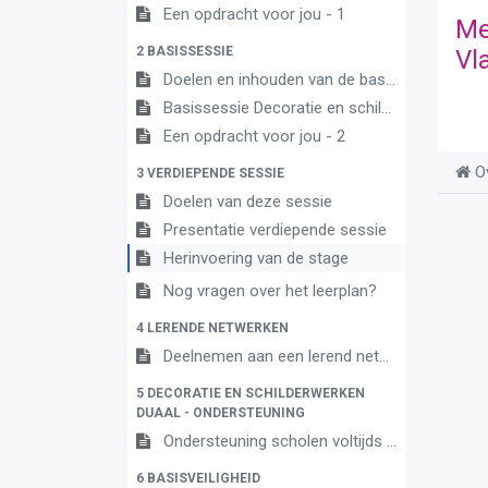
Een opdracht voor jou - 1
Me
2 BASISSESSIE
Vl
Doelen en inhouden van de basissessie
Basissessie Decoratie en schilderwerken 3A
Een opdracht voor jou - 2
O
3 VERDIEPENDE SESSIE
Doelen van deze sessie
Presentatie verdiepende sessie
Herinvoering van de stage
Nog vragen over het leerplan?
4 LERENDE NETWERKEN
Deelnemen aan een lerend netwerk
5 DECORATIE EN SCHILDERWERKEN
DUAAL - ONDERSTEUNING
Ondersteuning scholen voltijds onderwijs en centra leren en werken
6 BASISVEILIGHEID