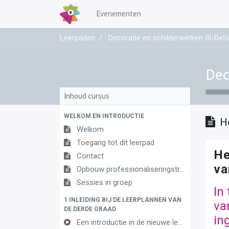
Evenementen
Leerpaden
Decoratie en schilderwerken III-DeS
Dec
Inhoud cursus
WELKOM EN INTRODUCTIE
H
Welkom
Toegang tot dit leerpad
He
Contact
va
Opbouw professionaliseringstraject
Sessies in groep
In
1 INLEIDING BIJ DE LEERPLANNEN VAN
va
DE DERDE GRAAD
in
Een introductie in de nieuwe leerplannen van de derde graad