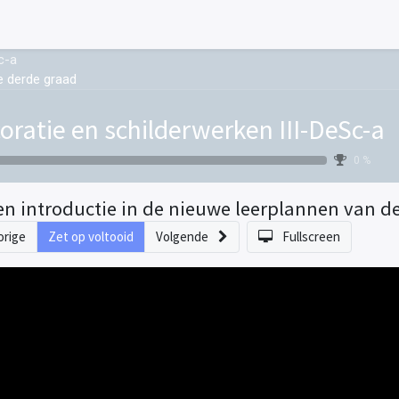
c-a
e derde graad
oratie en schilderwerken III-DeSc-a
0 %
en introductie in de nieuwe leerplannen van d
orige
Zet op voltooid
Volgende
Fullscreen