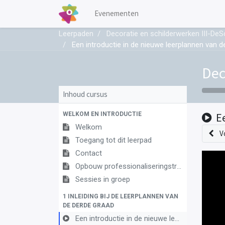
Evenementen
Leerpaden
Decoratie en schilderwerken III-DeS
Een introductie in de nieuwe leerplannen van d
Dec
Inhoud cursus
WELKOM EN INTRODUCTIE
E
Welkom
V
Toegang tot dit leerpad
Contact
Opbouw professionaliseringstraject
Sessies in groep
1 INLEIDING BIJ DE LEERPLANNEN VAN
DE DERDE GRAAD
Een introductie in de nieuwe leerplannen van de derde graad