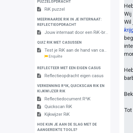
PUZZELOPDRACHT
Heb
RiK puzzel
Wij
MEERWAARDE RIK IN JE INTERNAAT:
Wil
REFLECTIEOPDRACHT
krij
Jouw internaat door een RiK-bril
beg
QUIZ RIK MET CASUSSEN
int
Test je RiK aan de hand van casussen
mon
Enquête
REFLECTEER MET EEN EIGEN CASUS
Heb
Reflectieopdracht eigen casus
bar
VERKENNING R²IK, QUICKSCAN RIK EN
KIJKWIJZER RIK
Bek
Reflectiedocument R²iK
Quickscan RiK
Tot 
Kijkwijzer RiK
HOE KUN JE AAN DE SLAG MET DE
AANGEREIKTE TOOLS?