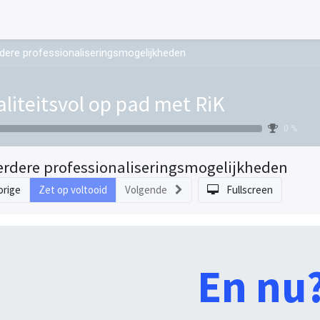
dere professionaliseringsmogelijkheden
liteitsvol op pad met RiK
0 %
erdere professionaliseringsmogelijkheden
orige
Zet op voltooid
Volgende
Fullscreen
En nu