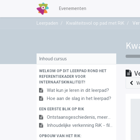
Evenementen
Leerpaden
Kwaliteitsvol op pad met RiK
Ver
Kwa
Inhoud cursus
WELKOM OP DIT LEERPAD ROND HET
V
REFERENTIEKADER VOOR
INTERNAATSKWALITEIT!
V
Wat kun je leren in dit leerpad?
Hoe aan de slag in het leerpad?
EEN EERSTE BLIK OP RIK
Ontstaansgeschiedenis, meerwaarde & opbouw
Inhoudelijke verkenning RiK - filmpje PPT
OPBOUW VAN HET RIK: