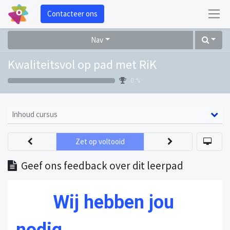
Contacteer ons
Nav
Kwaliteitsvol op pad met RiK
0 %
Inhoud cursus
Zet op voltooid
Geef ons feedback over dit leerpad
Wij hebben jou
nodig ...