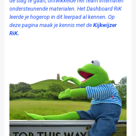
de slag te gaan, ontwikkelde het team internaten
ondersteunende materialen. Het Dashboard RiK
leerde je hogerop in dit leerpad al kennen. Op
deze pagina maak je kennis met de
Kijkwijzer
RiK.