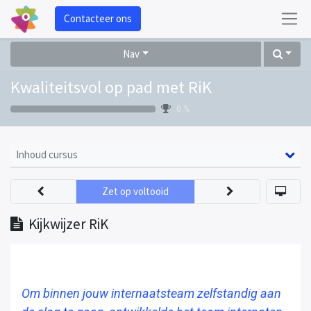
Contacteer ons
Nav
Kwaliteitsvol op pad met RiK
0 %
Inhoud cursus
Zet op voltooid
Kijkwijzer RiK
Om binnen jouw internaatsteam zelfstandig aan