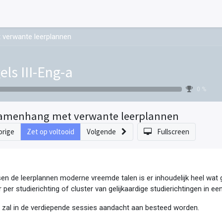
verwante leerplannen
els III-Eng-a
0 %
amenhang met verwante leerplannen
orige
Zet op voltooid
Volgende
Fullscreen
en de leerplannen moderne vreemde talen is er inhoudelijk heel wat g
 per studierichting of cluster van gelijkaardige studierichtingen in een f
 zal in de verdiepende sessies aandacht aan besteed worden.