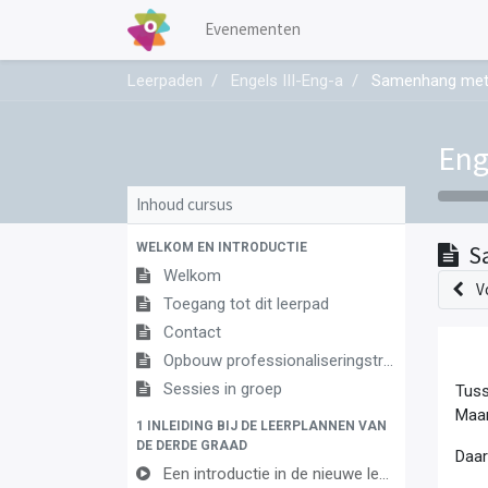
Evenementen
Leerpaden
Engels III-Eng-a
Samenhang met 
Eng
Inhoud cursus
WELKOM EN INTRODUCTIE
S
Welkom
V
Toegang tot dit leerpad
Contact
Opbouw professionaliseringstraject
Sessies in groep
Tuss
Maar
1 INLEIDING BIJ DE LEERPLANNEN VAN
DE DERDE GRAAD
Daar
Een introductie in de nieuwe leerplannen van de derde graad