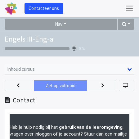
Contacteer ons
Nav
Engels III-Eng-a
0 %
Inhoud cursus
Zet op voltooid
Contact
Heb je hulp nodig bij het
gebruik van de leeromgeving
,
vragen over inloggen of je account? Stuur dan een mailtje