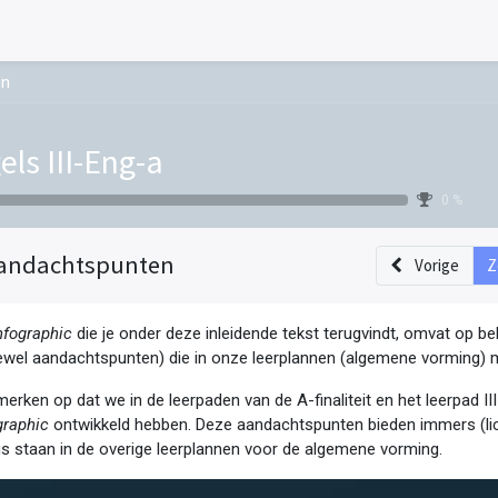
en
els III-Eng-a
0 %
andachtspunten
Vorige
Z
nfographic
die je onder deze inleidende tekst terugvindt, omvat op b
ewel aandachtspunten) die in onze leerplannen (algemene vorming) 
erken op dat we in de leerpaden van de A-finaliteit en het leerpad II
graphic
ontwikkeld hebben. Deze aandachtspunten bieden immers (lich
s staan in de overige leerplannen voor de algemene vorming.