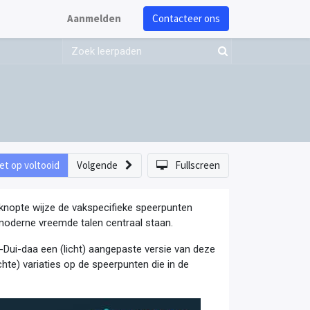
Aanmelden
Contacteer ons
et op voltooid
Volgende
Fullscreen
eknopte wijze de vakspecifieke speerpunten
moderne vreemde talen centraal staan.
I-Dui-daa een (licht) aangepaste versie van deze
te) variaties op de speerpunten die in de