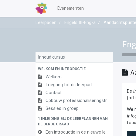
Evenementen
Leerpaden
Engels III-Eng-a
Aandachtspunt
Eng
Inhoud cursus
WELKOM EN INTRODUCTIE
A
Welkom
Toegang tot dit leerpad
De
i
Contact
(oft
Opbouw professionaliseringstraject
Sessies in groep
We m
info
1 INLEIDING BIJ DE LEERPLANNEN VAN
focu
DE DERDE GRAAD
Een introductie in de nieuwe leerplannen van de derde graad