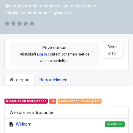
Sjabloon voor het aanmaken van alle leerpaden
leerplanimplementatie 2° graad so.
Meer
Privé cursus
info
Alstublieft
Log in
contact opnemen met de
verantwoordelijke.
Leerpad
Beoordelingen
Didactiek en leerplannen
SO
Leerplannen derde graad
Welkom en introductie
Welkom
Voorbeeld