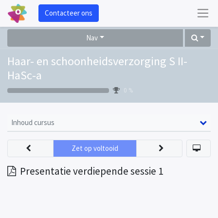
Contacteer ons
Nav
Haar- en schoonheidsverzorging S II-
HaSc-a
0 %
Inhoud cursus
Zet op voltooid
Presentatie verdiepende sessie 1