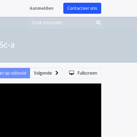
Aanmelden
Contacteer ons
Sc-a
et op voltooid
Volgende
Fullscreen