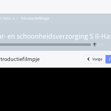
II-HaSc-a
Introductiefilmpje
r- en schoonheidsverzorging S II-Ha
0 %
ntroductiefilmpje
Vorige
Z