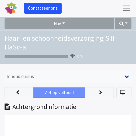
Contacteer ons
Nav
Haar- en schoonheidsverzorging S II-
HaSc-a
0 %
Inhoud cursus
Zet op voltooid
Achtergrondinformatie