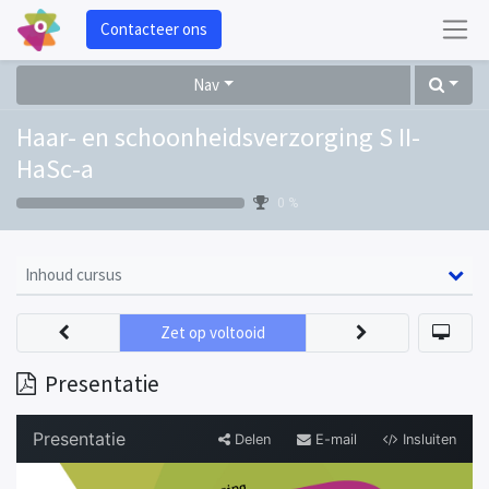
Contacteer ons
Nav
Haar- en schoonheidsverzorging S II-
HaSc-a
0 %
Inhoud cursus
Zet op voltooid
Presentatie