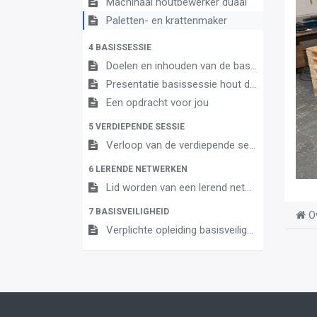
Machinaal houtbewerker duaal
Paletten- en krattenmaker
4 BASISSESSIE
Doelen en inhouden van de basissessie
Presentatie basissessie hout duaal OK 2
Een opdracht voor jou
5 VERDIEPENDE SESSIE
Verloop van de verdiepende sessie
6 LERENDE NETWERKEN
Lid worden van een lerend netwerk - hout duaal
7 BASISVEILIGHEID
O
Verplichte opleiding basisveiligheid