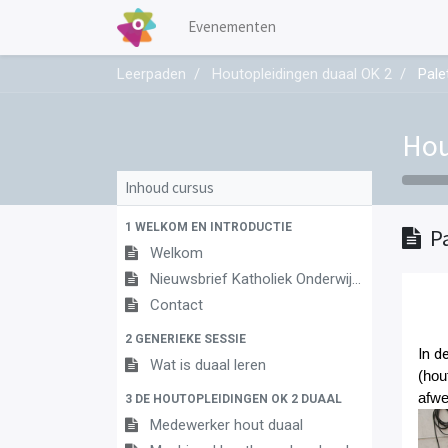
Evenementen
Leerpaden
Houtopleidingen duaal OK 2
Pale
Hou
Inhoud cursus
1 WELKOM EN INTRODUCTIE
P
Welkom
Nieuwsbrief Katholiek Onderwijs Vlaanderen
Contact
2 GENERIEKE SESSIE
In d
Wat is duaal leren
(hou
afw
3 DE HOUTOPLEIDINGEN OK 2 DUAAL
Medewerker hout duaal