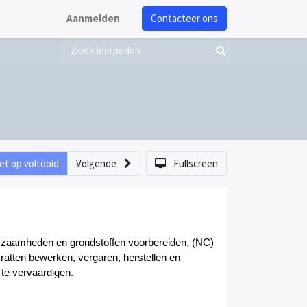
Aanmelden
Contacteer ons
et op voltooid
Volgende
Fullscreen
kzaamheden en grondstoffen voorbereiden, (NC)
ratten bewerken, vergaren, herstellen en
n werkopdracht te vervaardigen.