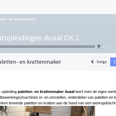
tten- en krattenmaker
topleidingen duaal OK 2
0 %
aletten- en krattenmaker
Vorige
Z
e opleiding
paletten- en krattenmaker
duaal
leert men
de eigen wer
tbewerkings)machines in- en omstellen, onderdelen van paletten en k
erken teneinde paletten en kratten aan de hand van ee