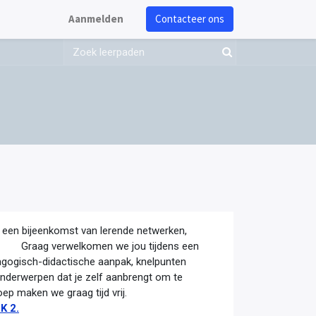
Aanmelden
Contacteer ons
 een bijeenkomst van lerende netwerken,
ag verwelkomen we jou tijdens een
agogisch-didactische aanpak, knelpunten
onderwerpen dat je zelf aanbrengt om te
 in groep maken we graag tijd vrij.
K 2.