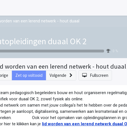
worden van een lerend netwerk - hout duaal
topleidingen duaal OK 2
0 %
id worden van een lerend netwerk - hout duaal
orige
Zet op voltooid
Volgende
Fullscreen
team pedagogisch begeleiders bouw en hout organiseren regelmatig
cifiek voor duaal OK 2, zowel fysiek als online. Gra
nd netwerk om samen met jouw collega's het te hebben over de ped
tegen je aanloopt, digitalisering, samenwerken aan lesmateriaal en 
preken. Ook voor het opmaken van opleidingsplannen
 hier te klikken kan je
lid worden van een lerend netwerk duaal O