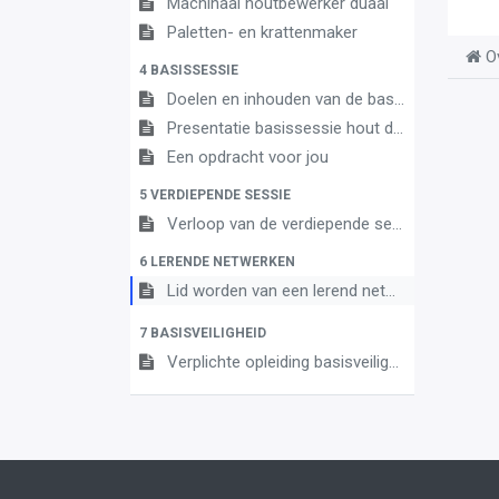
Machinaal houtbewerker duaal
Paletten- en krattenmaker
O
4 BASISSESSIE
Doelen en inhouden van de basissessie
Presentatie basissessie hout duaal OK 2
Een opdracht voor jou
5 VERDIEPENDE SESSIE
Verloop van de verdiepende sessie
6 LERENDE NETWERKEN
Lid worden van een lerend netwerk - hout duaal
7 BASISVEILIGHEID
Verplichte opleiding basisveiligheid