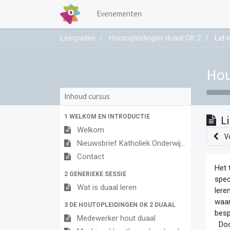
Evenementen
Leerpaden
Houtopleidingen duaal OK 2
Lid 
Hou
Inhoud cursus
1 WELKOM EN INTRODUCTIE
L
Welkom
V
Nieuwsbrief Katholiek Onderwijs Vlaanderen
Contact
Het 
2 GENERIEKE SESSIE
spe
Wat is duaal leren
lere
waar
3 DE HOUTOPLEIDINGEN OK 2 DUAAL
bes
Medewerker hout duaal
Door