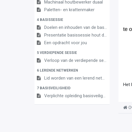
Machinaal houtbewerker duaal
Paletten- en krattenmaker
4 BASISSESSIE
Doelen en inhouden van de basissessie
te 
Presentatie basissessie hout duaal OK 2
Een opdracht voor jou
5 VERDIEPENDE SESSIE
Verloop van de verdiepende sessie
6 LERENDE NETWERKEN
Lid worden van een lerend netwerk - hout duaal
Het 
7 BASISVEILIGHEID
Verplichte opleiding basisveiligheid
O