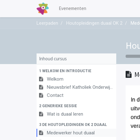
Evenementen
Leerpaden
Houtopleidingen duaal OK 2
Mede
Hou
Inhoud cursus
1 WELKOM EN INTRODUCTIE
M
Welkom
Nieuwsbrief Katholiek Onderwijs Vlaanderen
Contact
In 
2 GENERIEKE SESSIE
uit
Wat is duaal leren
ond
3 DE HOUTOPLEIDINGEN OK 2 DUAAL
ver
Medewerker hout duaal