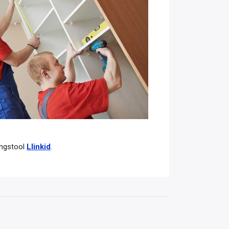
ingstool
Llinkid
.