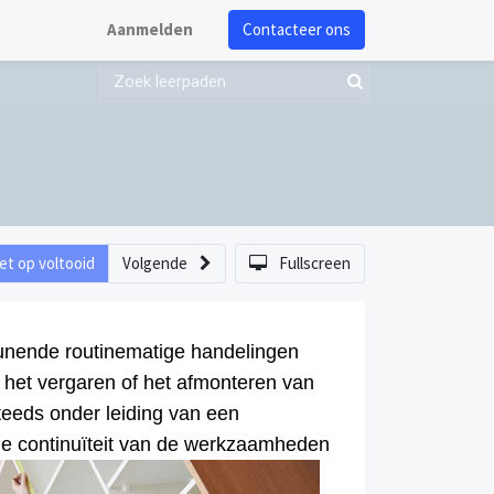
Aanmelden
Contacteer ons
et op voltooid
Volgende
Fullscreen
unende routinematige handelingen
 het vergaren of het afmonteren van
teeds onder leiding van een
 de continuïteit van de werkzaamheden