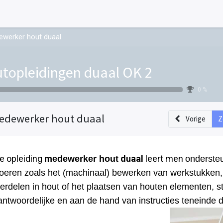
werker hout duaal
topleidingen duaal OK 2
0 %
edewerker hout duaal
Vorige
Z
de opleiding
duaal
leert men
medewerker hout
onderste
voeren zoals het (machinaal) bewerken van werkstukken,
erdelen in hout of het plaatsen van houten elementen, s
antwoordelijke en aan de hand van instructies teneinde