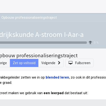
Opbouw professionaliseringstraject
drijkskunde A-stroom I-Aar-a
0 %
pbouw professionaliseringstraject
orige
Zet op voltooid
Volgende
Fullscreen
vakbegeleider zetten we in op
blended leren
, zo ook in dit professi
e graad
.
reet maken we gebruik van
een leerpad
dat bestaat uit: