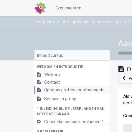
Evenementen
Leerpaden
Aardrijkskunde A-stroom I-Aar-a
Aar
Inhoud cursus
WELKOM EN INTRODUCTIE
O
Welkom
V
Contact
Opbouw professionaliseringstraject
Als 
Sessies in groep
derd
1 INLEIDING BIJ DE LEERPLANNEN VAN
DE EERSTE GRAAD
Conc
Generieke sessie leerplannen 1ste graad
2 BASISSESSIE