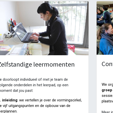
Con
Zelfstandige leermomenten
e doorloopt individueel of met je team de
We org
olgende onderdelen in het leerpad, op een
groep
oment dat jou past:
sessie
. inleiding
: we vertellen je over de vormingscirkel,
plaats
e vijf uitgangspunten en de opbouw van de
eerplannen.
Meer in