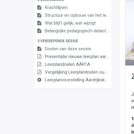
Krachtlijnen
Structuur en opbouw van het leerplan
Wat blijft gelijk, wat wijzigt
Belangrijke pedagogisch-didactische aandachtspunten
3 VERDIEPENDE SESSIE
Doelen van deze sessie
Presentatie nieuwe leerplan aardrijkskunde 1A
Leerplandoelen AAR1A
Vergelijking Leerplandoelen oude en nieuwe leerplan aardrijkskunde 1ste graad A-stroom
Leerplanvoorstelling Aardrijkskunde 1A - opname webinar
J
v
m
1
d
l