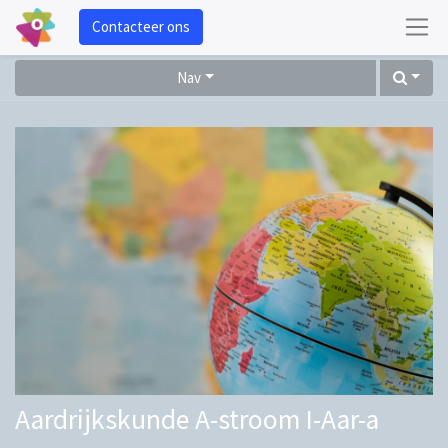
Contacteer ons
Nav
Aardrijkskunde A-stroom I-Aar-a