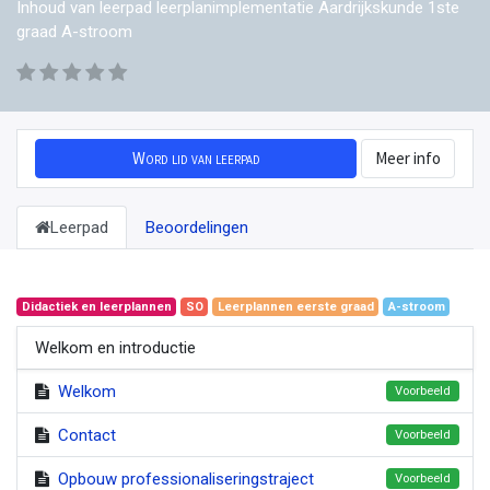
Inhoud van leerpad leerplanimplementatie Aardrijkskunde 1ste
graad A-stroom
Word lid van leerpad
Meer info
Leerpad
Beoordelingen
Didactiek en leerplannen
SO
Leerplannen eerste graad
A-stroom
Welkom en introductie
Welkom
Voorbeeld
Contact
Voorbeeld
Opbouw professionaliseringstraject
Voorbeeld