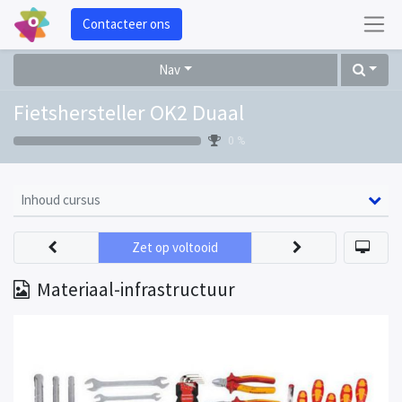
Contacteer ons
Nav
Fietshersteller OK2 Duaal
0 %
Inhoud cursus
Zet op voltooid
Materiaal-infrastructuur