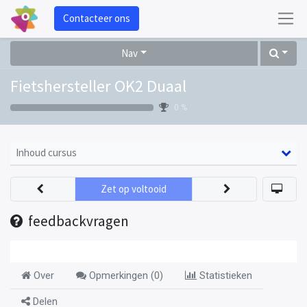
Contacteer ons
Nav
Fietshersteller OK2 Duaal
0 %
Inhoud cursus
Zet op voltooid
feedbackvragen
Over
Opmerkingen (
0
)
Statistieken
Delen