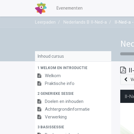
Evenementen
Leerpaden
Nederlands B II-Ned-a
II-Ned-a -
Ned
Inhoud cursus
1 WELKOM EN INTRODUCTIE
I
Welkom
V
Praktische info
2 GENERIEKE SESSIE
Doelen en inhouden
Achtergrondinformatie
Verwerking
3 BASISSESSIE