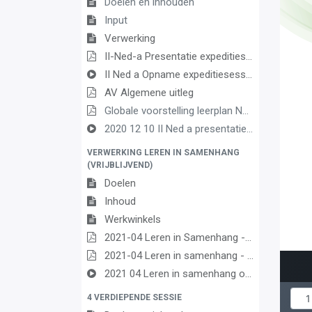
Doelen en inhouden
Input
Verwerking
II-Ned-a Presentatie expeditiesessie Nederlands
II Ned a Opname expeditiesessie 2021 03 08
AV Algemene uitleg
Globale voorstelling leerplan Nederlands PDF
2020 12 10 II Ned a presentatie 2
VERWERKING LEREN IN SAMENHANG
(VRIJBLIJVEND)
Doelen
Inhoud
Werkwinkels
2021-04 Leren in Samenhang - Ordeningskader
2021-04 Leren in samenhang - Presentatie
2021 04 Leren in samenhang opname
4 VERDIEPENDE SESSIE