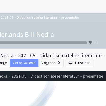
 2021-05 - Didactisch atelier literatuur - presentatie
erlands B II-Ned-a
0 %
I-Ned-a - 2021-05 - Didactisch atelier literatuur 
orige
Zet op voltooid
Volgende
Fullscreen