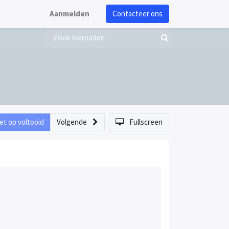
Aanmelden
Contacteer ons
et op voltooid
Volgende
Fullscreen