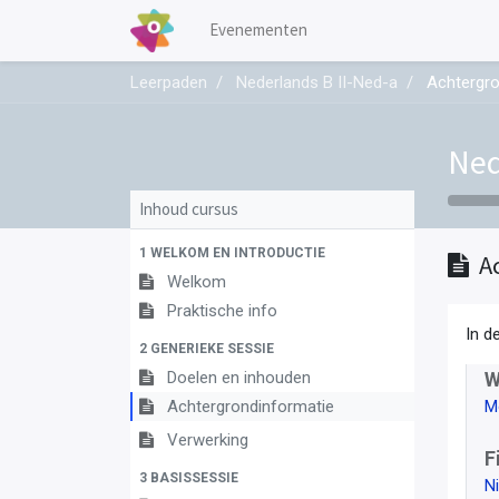
Evenementen
Leerpaden
Nederlands B II-Ned-a
Achtergro
Ned
Inhoud cursus
1 WELKOM EN INTRODUCTIE
A
Welkom
Praktische info
In d
2 GENERIEKE SESSIE
Doelen en inhouden
W
Achtergrondinformatie
M
Verwerking
F
3 BASISSESSIE
N