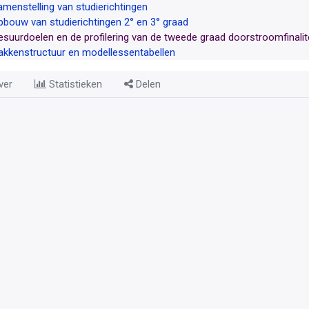
amenstelling van studierichtingen
pbouw van studierichtingen 2° en 3° graad
esuurdoelen en de profilering van de tweede graad doorstroomfinalit
akkenstructuur en modellessentabellen
ver
Statistieken
Delen