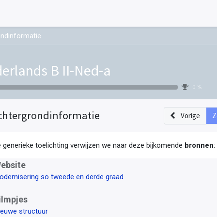
ndinformatie
erlands B II-Ned-a
0 %
chtergrondinformatie
Vorige
Z
e generieke toelichting verwijzen we naar deze bijkomende
bronnen
:
ebsite
odernisering so tweede en derde graad
ilmpjes
ieuwe structuur