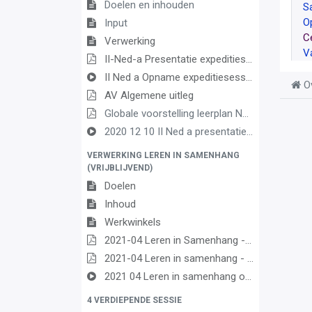
Doelen en inhouden
S
O
Input
C
Verwerking
V
II-Ned-a Presentatie expeditiesessie Nederlands
II Ned a Opname expeditiesessie 2021 03 08
O
AV Algemene uitleg
Globale voorstelling leerplan Nederlands PDF
2020 12 10 II Ned a presentatie 2
VERWERKING LEREN IN SAMENHANG
(VRIJBLIJVEND)
Doelen
Inhoud
Werkwinkels
2021-04 Leren in Samenhang - Ordeningskader
2021-04 Leren in samenhang - Presentatie
2021 04 Leren in samenhang opname
4 VERDIEPENDE SESSIE