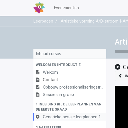
Evenementen
Leerpaden
Artistieke vorming A/B-stroom I-A
Art
Inhoud cursus
WELKOM EN INTRODUCTIE
G
Welkom
V
Contact
Opbouw professionaliseringstraject
Sessies in groep
1 INLEIDING BIJ DE LEERPLANNEN VAN
DE EERSTE GRAAD
Generieke sessie leerplannen 1ste graad
2 BASISSESSIE