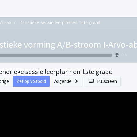
rVo-ab
Generieke sessie leerplannen 1ste graad
istieke vorming A/B-stroom I-ArVo-a
0 %
enerieke sessie leerplannen 1ste graad
orige
Zet op voltooid
Volgende
Fullscreen