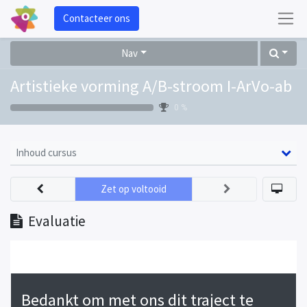
Contacteer ons
Nav
Artistieke vorming A/B-stroom I-ArVo-ab
0 %
Inhoud cursus
Zet op voltooid
Evaluatie
Bedankt om met ons dit traject te