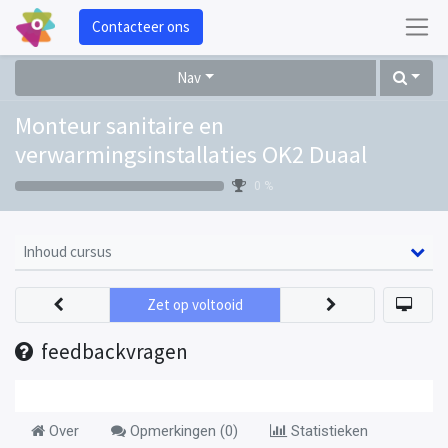
Contacteer ons
Nav
Monteur sanitaire en
verwarmingsinstallaties OK2 Duaal
0 %
Inhoud cursus
Zet op voltooid
feedbackvragen
Over
Opmerkingen (
0
)
Statistieken