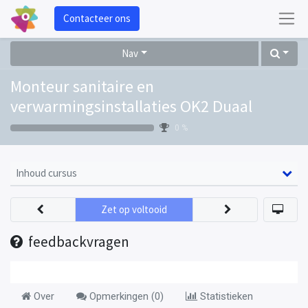
Contacteer ons
Nav
Monteur sanitaire en
verwarmingsinstallaties OK2 Duaal
0 %
Inhoud cursus
Zet op voltooid
feedbackvragen
Over
Opmerkingen (
0
)
Statistieken