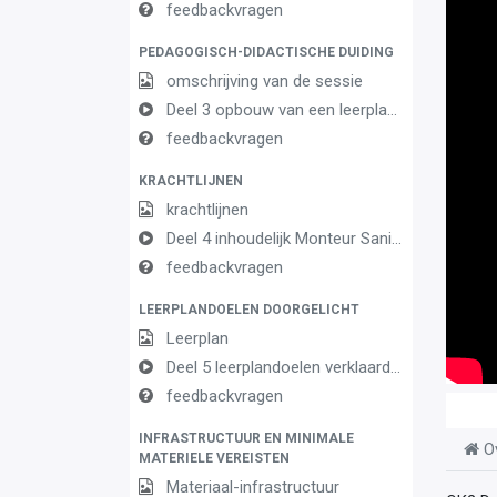
feedbackvragen
PEDAGOGISCH-DIDACTISCHE DUIDING
omschrijving van de sessie
Deel 3 opbouw van een leerplan vormingsconcept
feedbackvragen
KRACHTLIJNEN
krachtlijnen
Deel 4 inhoudelijk Monteur Sanitaire en Verwarmingsinstallaties
feedbackvragen
LEERPLANDOELEN DOORGELICHT
Leerplan
Deel 5 leerplandoelen verklaard Monteur Sanitaire en Verwarmingsintallaties
feedbackvragen
INFRASTRUCTUUR EN MINIMALE
O
MATERIELE VEREISTEN
Materiaal-infrastructuur