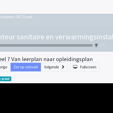
tallaties OK2 Duaal
teur sanitaire en verwarmingsinsta
0 %
eel 7 Van leerplan naar opleidingsplan
orige
Zet op voltooid
Volgende
Fullscreen
 graad