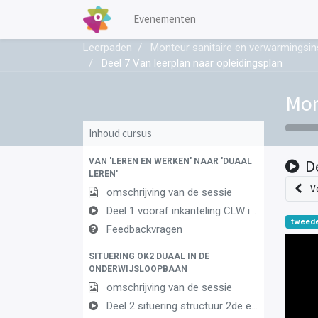
Evenementen
Leerpaden
Monteur sanitaire en verwarmingsins
Deel 7 Van leerplan naar opleidingsplan
Mon
Inhoud cursus
VAN 'LEREN EN WERKEN' NAAR 'DUAAL
D
LEREN'
V
omschrijving van de sessie
Deel 1 vooraf inkanteling CLW in duaal leren 1
tweede
Feedbackvragen
SITUERING OK2 DUAAL IN DE
ONDERWIJSLOOPBAAN
omschrijving van de sessie
Deel 2 situering structuur 2de en 3de graad AF