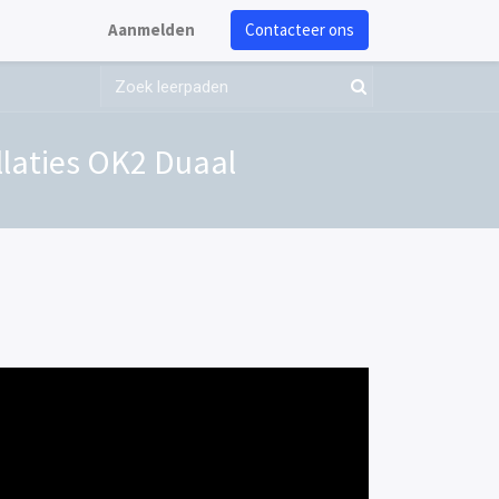
Aanmelden
Contacteer ons
llaties OK2 Duaal