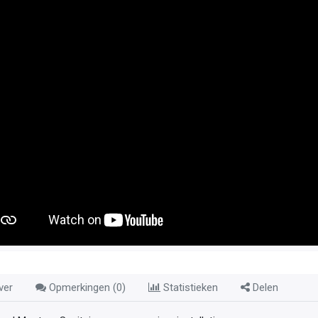
ver
Opmerkingen (
0
)
Statistieken
Delen