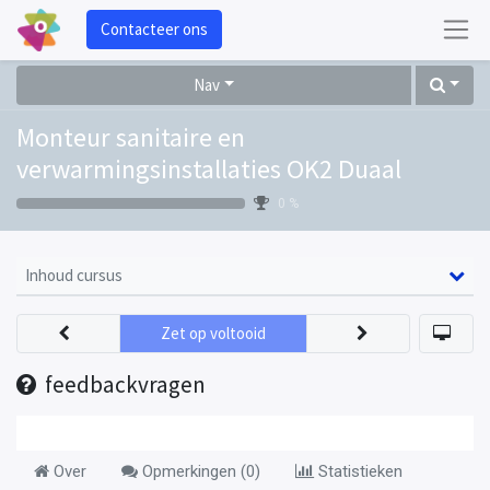
Contacteer ons
Nav
Monteur sanitaire en
verwarmingsinstallaties OK2 Duaal
0 %
Inhoud cursus
Zet op voltooid
feedbackvragen
Over
Opmerkingen (
0
)
Statistieken