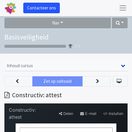
Contacteer ons
Nav
Basisveiligheid
0 %
Inhoud cursus
Zet op voltooid
Constructiv: attest