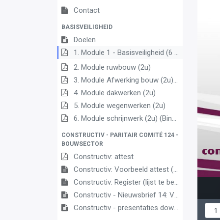
Contact
BASISVEILIGHEID
Doelen
1. Module 1 - Basisveiligheid (6 uur)
2. Module ruwbouw (2u)
3. Module Afwerking bouw (2u) (Schilder, Stukadoor, Vloerder- tegelzetter, Dekvloerlegger, Schrijnwerker, HVAC)
4. Module dakwerken (2u)
5. Module wegenwerken (2u)
6. Module schrijnwerk (2u) (Binnen- en buitenschrijnwerk, Interieurbouw)
CONSTRUCTIV - PARITAIR COMITÉ 124 -
BOUWSECTOR
Constructiv: attest
Constructiv: Voorbeeld attest (tekst kopiëren)
Constructiv: Register (lijst te bezorgen aan Constructiv na gevolgde opleiding)
Constructiv - Nieuwsbrief 14: Verplichte basisveiligheidsopleiding
Constructiv - presentaties downloaden