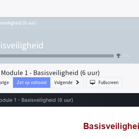
sveiligheid (6 uur)
isveiligheid
0 %
. Module 1 - Basisveiligheid (6 uur)
orige
Zet op voltooid
Volgende
Fullscreen