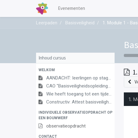
Evenementen
Leerpaden
Basisveiligheid
1. Module 1 - Basi
Bas
Inhoud cursus
WELKOM
1
AANDACHT: leerlingen op stage vanaf begin september!
V
CAO "Basisveiligheidsopleidingen"
Wie heeft toegang tot een tijdelijke of mobiele bouwplaats?
Constructiv: Attest basisveiligheid
INDIVIDUELE OBSERVATIEOPDRACHT OP
EEN BOUWWERF
observatieopdracht
CONTACT