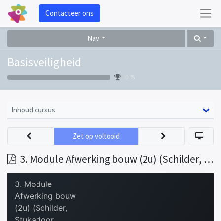
Contacteer ons
Nav
Basisveiligheid
0 %
Inhoud cursus
Zet op voltooid
3. Module Afwerking bouw (2u) (Schilder, Stukadoor, Vloerder- tegelzetter, Dekvloerlegger, Schrijnwerker, HVAC)