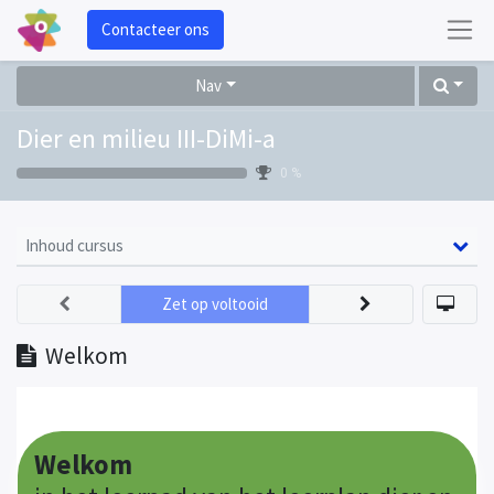
Contacteer ons
Nav
Dier en milieu III-DiMi-a
0 %
Inhoud cursus
Zet op voltooid
Welkom
Welkom