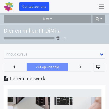
Contacteer ons
Nav
Dier en milieu III-DiMi-a
0 %
Inhoud cursus
Zet op voltooid
Lerend netwerk