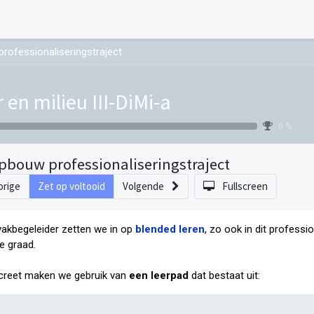
rofessionaliseringstraject
r en milieu III-DiMi-a
0 %
pbouw professionaliseringstraject
orige
Zet op voltooid
Volgende
Fullscreen
vakbegeleider zetten we in op
blended leren
, zo ook in dit professi
e graad
.
reet maken we gebruik van
een leerpad
dat bestaat uit: