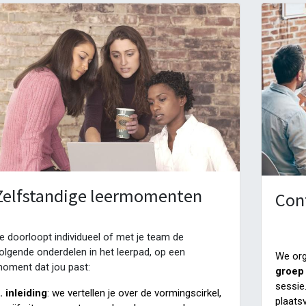
Zelfstandige leermomenten
Con
e doorloopt individueel of met je team de
olgende onderdelen in het leerpad, op een
We org
oment dat jou past:
groep
sessie
. inleiding
: we vertellen je over de vormingscirkel,
plaats