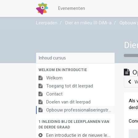
Evenementen
Leerpaden
Dier en milieu III-DiMi-a
Opbouw p
Die
Inhoud cursus
WELKOM EN INTRODUCTIE
O
Welkom
V
Toegang tot dit leerpad
Contact
Als 
Doelen van dit leerpad
derd
Opbouw professionaliseringstraject
Conc
1 INLEIDING BIJ DE LEERPLANNEN VAN
DE DERDE GRAAD
Een introductie in de nieuwe leerplannen van de derde graad