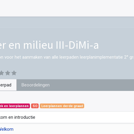
r en milieu III-DiMi-a
on voor het aanmaken van alle leerpaden leerplanimplementatie 2° gr
eerpad
Beoordelingen
ek en leerplannen
SO
Leerplannen derde graad
om en introductie
Welkom