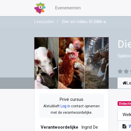
Evenementen
Leerpaden
Dier en milieu III-DiMi-a
Die
Sjablo
L
Privé cursus
Didacti
Alstublieft
Log in
contact opnemen
met de verantwoordelijke.
Welk
Verantwoordelijke
Ingrid De