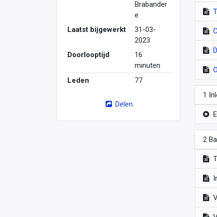
Brabander
T
e
Laatst bijgewerkt
31-03-
C
2023
D
Doorlooptijd
16
minuten
O
Leden
77
1 In
Delen
E
2 Ba
T
I
V
V