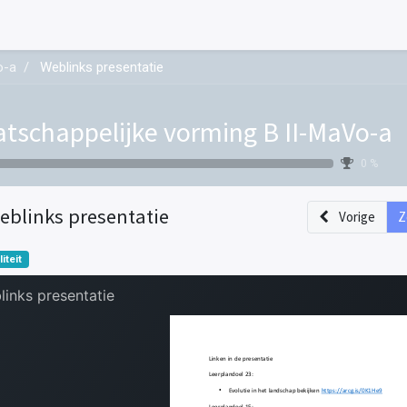
o-a
Weblinks presentatie
tschappelijke vorming B II-MaVo-a
0 %
eblinks presentatie
Vorige
Z
liteit