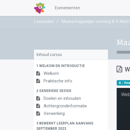
Evenementen
Leerpaden
Maatschappelijke vorming B II-MaV
Maa
Inhoud cursus
1 WELKOM EN INTRODUCTIE
W
Welkom
Praktische info
A - fina
2 GENERIEKE SESSIE
Doelen en inhouden
Achtergrondinformatie
Verwerking
3 BEWERKT LEERPLAN AANVANG
SEPTEMBER 2023