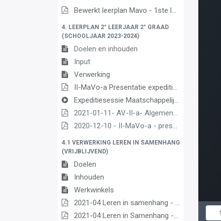
Bewerkt leerplan Mavo - 1ste leerjaar, 2de graad
4. LEERPLAN 2° LEERJAAR 2° GRAAD
(SCHOOLJAAR 2023-2024)
Doelen en inhouden
Input
Verwerking
II-MaVo-a Presentatie expeditiesessie
Expeditiesessie Maatschappelijke vorming B II-MaVo-a Opname van vergadering
2021-01-11- AV-II-a- Algemene uitleg
2020-12-10 - II-MaVo-a - presentatie zonder filmpjes
4.1 VERWERKING LEREN IN SAMENHANG
(VRIJBLIJVEND)
Doelen
Inhouden
Werkwinkels
2021-04 Leren in samenhang - Presentatie
2021-04 Leren in Samenhang - Ordeningskader