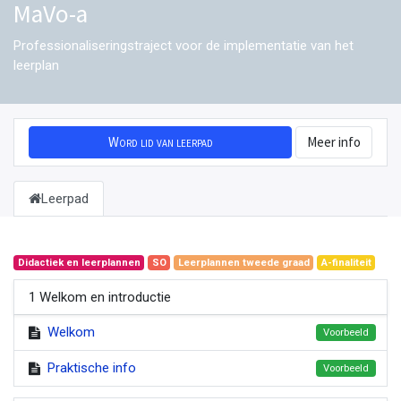
MaVo-a
Professionaliseringstraject voor de implementatie van het
leerplan
Word lid van leerpad
Meer info
Leerpad
Didactiek en leerplannen
SO
Leerplannen tweede graad
A-finaliteit
1 Welkom en introductie
Welkom
Voorbeeld
Praktische info
Voorbeeld