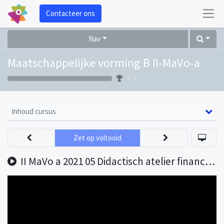
Contacteer ons
Nav
Maatschappelijke vorming B II-MaVo-a
0 %
Inhoud cursus
Zet op voltooid
II MaVo a 2021 05 Didactisch atelier financieel economische vorming opname